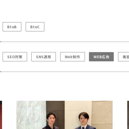
BtoB
BtoC
SEO対策
SNS運用
Web制作
WEB広告
美