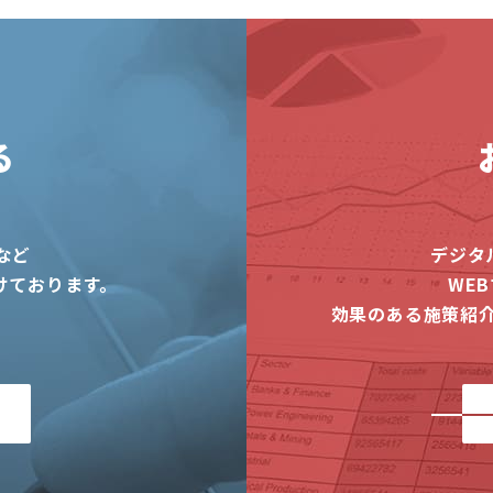
る
など
デジタ
けております。
WE
効果のある施策紹