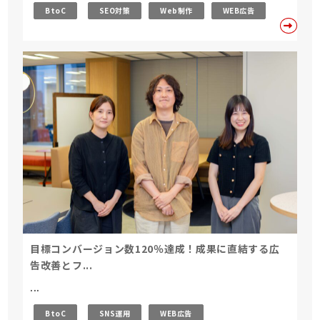
BtoC
SEO対策
Web制作
WEB広告
目標コンバージョン数120％達成！成果に直結する広
告改善とフ...
...
BtoC
SNS運用
WEB広告